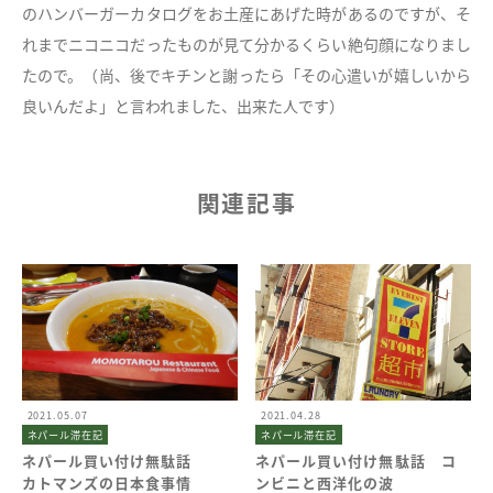
のハンバーガーカタログをお土産にあげた時があるのですが、そ
れまでニコニコだったものが見て分かるくらい絶句顔になりまし
たので。（尚、後でキチンと謝ったら「その心遣いが嬉しいから
良いんだよ」と言われました、出来た人です）
関連記事
2021.05.07
2021.04.28
ネパール滞在記
ネパール滞在記
ネパール買い付け無駄話
ネパール買い付け無駄話 コ
カトマンズの日本食事情
ンビニと西洋化の波